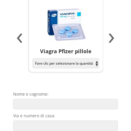
‹
›
a per
Viagra Pfizer pillole
KAMAGR
Nome e cognome:
Via e numero di casa: