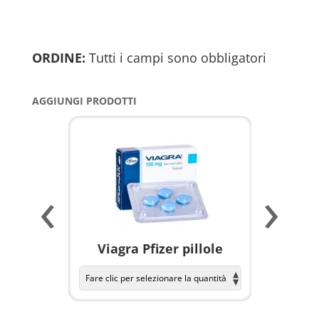
ORDINE:
Tutti i campi sono obbligatori
AGGIUNGI PRODOTTI
‹
›
a per
Viagra Pfizer pillole
KAMAGR