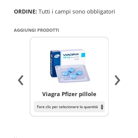
ORDINE:
Tutti i campi sono obbligatori
AGGIUNGI PRODOTTI
‹
›
a per
Viagra Pfizer pillole
KAMAGR