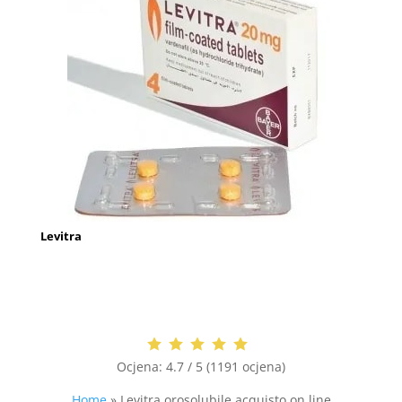
Levitra
Ocjena:
4.7 / 5 (1191 ocjena)
Home
»
Levitra orosolubile acquisto on line