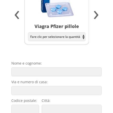
‹
›
a per
Viagra Pfizer pillole
KAMAGR
Nome e cognome:
Via e numero di casa:
Codice postale:
Città: