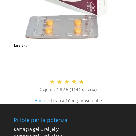
Levitra
Ocjena:
4.8 / 5 (1141 ocjena)
Home
»
Levitra 10 mg orosolubile
Pillole per la potenza
Kamagra gel Oral Jelly