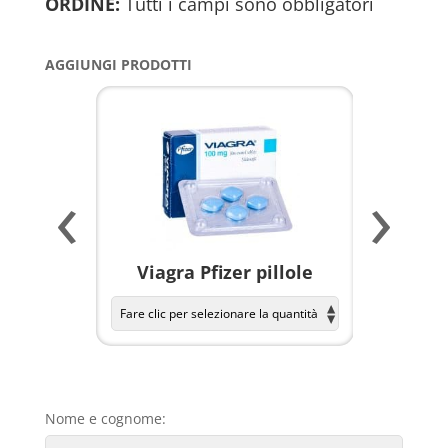
ORDINE:
Tutti i campi sono obbligatori
AGGIUNGI PRODOTTI
‹
›
a per
Viagra Pfizer pillole
KAMAGR
Nome e cognome: