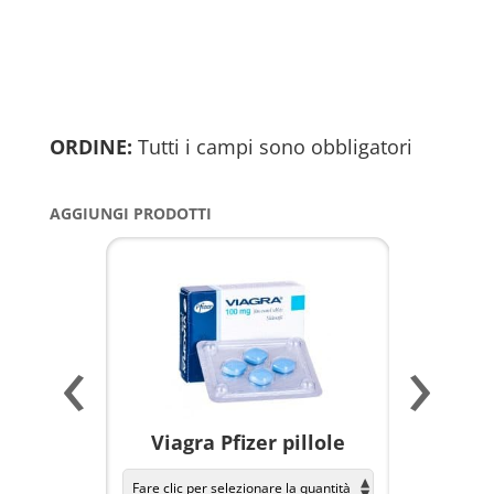
ORDINE:
Tutti i campi sono obbligatori
AGGIUNGI PRODOTTI
‹
›
a per
Viagra Pfizer pillole
KAMAGR