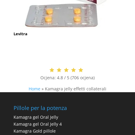
Levitra
Ocjena:
4.8 / 5 (706 ocjena)
Home
»
Kamagra jelly effetti collaterali
Pillole per la potenza
Kamagra gel Oral Jelly
Kamagra gel Oral Jelly 4
Kamagra Gold pillole