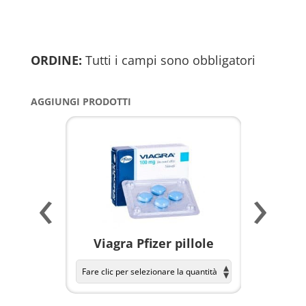
ORDINE:
Tutti i campi sono obbligatori
AGGIUNGI PRODOTTI
‹
›
a per
Viagra Pfizer pillole
KAMAGR