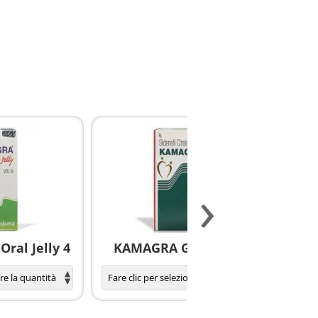
›
ral Jelly 4
KAMAGRA GOLD pillole
S