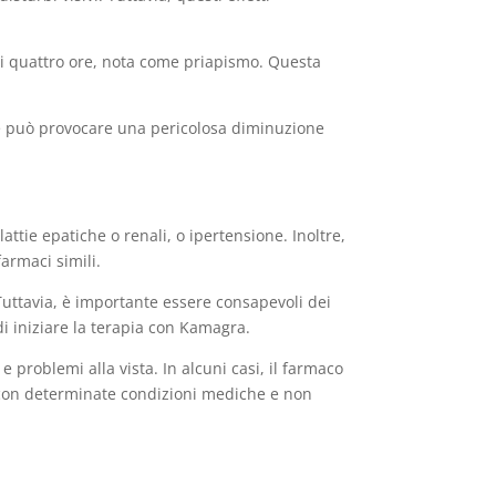
 di quattro ore, nota come priapismo. Questa
a, e può provocare una pericolosa diminuzione
tie epatiche o renali, o ipertensione. Inoltre,
farmaci simili.
Tuttavia, è importante essere consapevoli dei
 di iniziare la terapia con Kamagra.
 problemi alla vista. In alcuni casi, il farmaco
i con determinate condizioni mediche e non