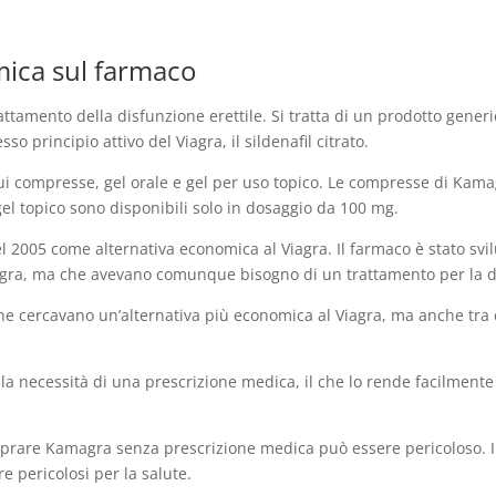
ica sul farmaco
attamento della disfunzione erettile. Si tratta di un prodotto gener
o principio attivo del Viagra, il sildenafil citrato.
cui compresse, gel orale e gel per uso topico. Le compresse di Kamag
 gel topico sono disponibili solo in dosaggio da 100 mg.
el 2005 come alternativa economica al Viagra. Il farmaco è stato sv
iagra, ma che avevano comunque bisogno di un trattamento per la di
 che cercavano un’alternativa più economica al Viagra, ma anche tra
la necessità di una prescrizione medica, il che lo rende facilmente 
re Kamagra senza prescrizione medica può essere pericoloso. Il f
e pericolosi per la salute.