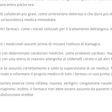
iono entro poche ore.
ti collaterali più gravi, come un’erezione dolorosa o che dura più
e un’assistenza medica immediata.
ltri farmaci, come i nitrati utilizzati per il trattamento dell’angin
 i medicinali assunti prima di iniziare l’utilizzo di Kamagra.
 con determinate condizioni mediche, come problemi cardiaci, malat
on una storia di reazioni allergiche al sildenafil citrato o ad altri 
ace se assunto correttamente e sotto la supervisione di un medico. 
dicinale e informare il proprio medico di tutti i farmaci in uso prima
eazioni avverse come cefalea, nausea, vertigini, congestione nasale e
e priapismo. Inoltre, il farmaco non deve essere assunto da pazient
disfunzione erettile.