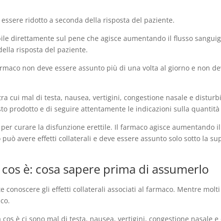
ssere ridotto a seconda della risposta del paziente.
abile direttamente sul pene che agisce aumentando il flusso sangui
ella risposta del paziente.
maco non deve essere assunto più di una volta al giorno e non dev
, tra cui mal di testa, nausea, vertigini, congestione nasale e disturb
 prodotto e di seguire attentamente le indicazioni sulla quantità 
per curare la disfunzione erettile. Il farmaco agisce aumentando i
o può avere effetti collaterali e deve essere assunto solo sotto la s
ra cos è: cosa sapere prima di assumerlo
onoscere gli effetti collaterali associati al farmaco. Mentre molti 
co.
 cos è ci sono mal di testa, nausea, vertigini, congestione nasale e di