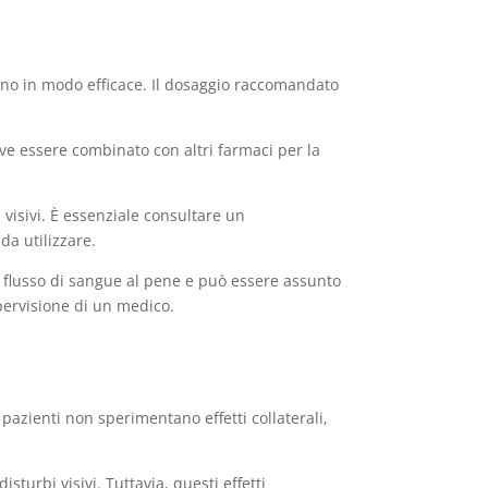
gno in modo efficace. Il dosaggio raccomandato
e essere combinato con altri farmaci per la
i visivi. È essenziale consultare un
da utilizzare.
l flusso di sangue al pene e può essere assunto
upervisione di un medico.
pazienti non sperimentano effetti collaterali,
sturbi visivi. Tuttavia, questi effetti