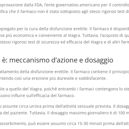
pprovazione dalla FDA, l’ente governativo americano per il controllo
ica che il farmaco non è stato sottoposto agli stessi rigorosi test di 
iegato per la cura della disfunzione erettile. Il farmaco è disponi
tiva più economica e conveniente al Viagra. Tuttavia, l’acquisto di
tessi rigorosi test di sicurezza ed efficacia del Viagra e di altri farm
è: meccanismo d’azione e dosaggio
ttamento della disfunzione erettile. Il farmaco contiene il principio 
ntendo così una erezione più durevole e soddisfacente.
ile a quello del Viagra, poichê entrambi i farmaci contengono lo ste
ono influire sull’efficacia del farmaco.
assunte circa un’ora prima dell’attività sessuale prevista. Il dos
 del paziente. Tuttavia, il dosaggio massimo giornaliero è di 100 
 assorbimento, può essere assunto circa 15-30 minuti prima dell’atti