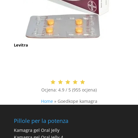
Levitra
Ocjena:
4.9 / 5 (955 ocjena)
Home
»
Goedkope kamagra
Pillole per la potenza
Kamagra gel Oral Jelly
Kamagra gel Oral Jelly 4