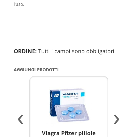
l’uso.
ORDINE:
Tutti i campi sono obbligatori
AGGIUNGI PRODOTTI
‹
›
a per
Viagra Pfizer pillole
KAMAGR