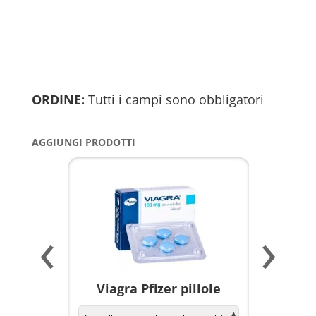
ORDINE:
Tutti i campi sono obbligatori
AGGIUNGI PRODOTTI
‹
›
a per
Viagra Pfizer pillole
KAMAGR