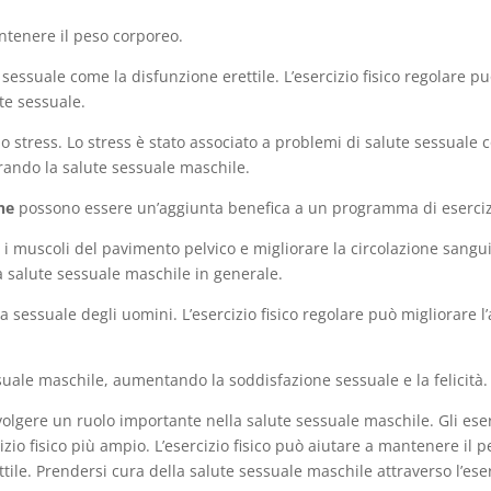
antenere il peso corporeo.
e sessuale come la disfunzione erettile. L’esercizio fisico regolare 
te sessuale.
lo stress. Lo stress è stato associato a problemi di salute sessuale c
orando la salute sessuale maschile.
ne
possono essere un’aggiunta benefica a un programma di esercizi
re i muscoli del pavimento pelvico e migliorare la circolazione sangu
la salute sessuale maschile in generale.
ia sessuale degli uomini. L’esercizio fisico regolare può migliorare l
suale maschile, aumentando la soddisfazione sessuale e la felicità.
 svolgere un ruolo importante nella salute sessuale maschile. Gli es
o fisico più ampio. L’esercizio fisico può aiutare a mantenere il p
tile. Prendersi cura della salute sessuale maschile attraverso l’eserc