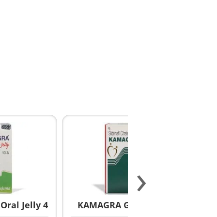
›
ral Jelly 4
KAMAGRA GOLD pillole
S