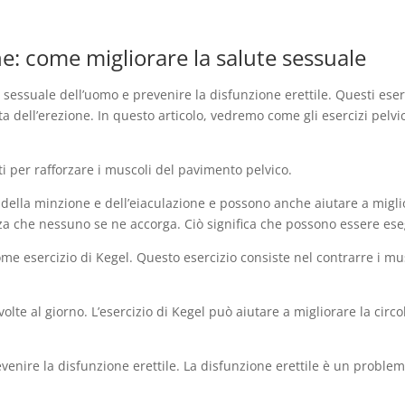
ne: come migliorare la salute sessuale
te sessuale dell’uomo e prevenire la disfunzione erettile. Questi e
ta dell’erezione. In questo articolo, vedremo come gli esercizi pelvi
ti per rafforzare i muscoli del pavimento pelvico.
della minzione e dell’eiaculazione e possono anche aiutare a miglior
za che nessuno se ne accorga. Ciò significa che possono essere es
ome esercizio di Kegel. Questo esercizio consiste nel contrarre i m
olte al giorno. L’esercizio di Kegel può aiutare a migliorare la cir
evenire la disfunzione erettile. La disfunzione erettile è un probl