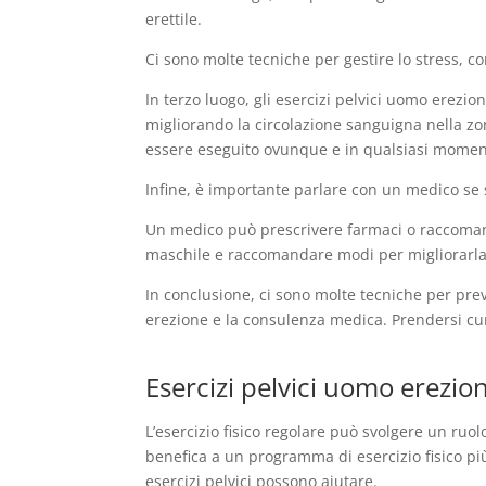
erettile.
Ci sono molte tecniche per gestire lo stress, 
In terzo luogo, gli esercizi pelvici uomo erezi
migliorando la circolazione sanguigna nella zon
essere eseguito ovunque e in qualsiasi momen
Infine, è importante parlare con un medico se 
Un medico può prescrivere farmaci o raccomanda
maschile e raccomandare modi per migliorarla
In conclusione, ci sono molte tecniche per preven
erezione e la consulenza medica. Prendersi cura
Esercizi pelvici uomo erezione
L’esercizio fisico regolare può svolgere un ruo
benefica a un programma di esercizio fisico più
esercizi pelvici possono aiutare.