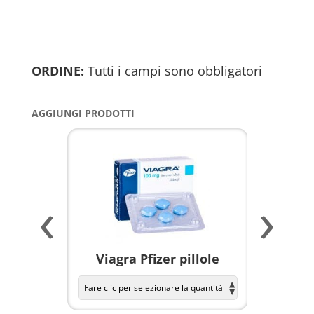
ORDINE:
Tutti i campi sono obbligatori
AGGIUNGI PRODOTTI
‹
›
a per
Viagra Pfizer pillole
KAMAGR