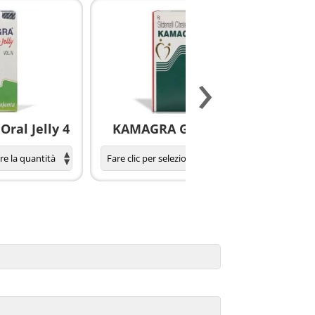
›
ral Jelly 4
KAMAGRA GOLD pillole
S