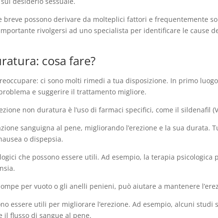
 sul desiderio sessuale.
le breve possono derivare da molteplici fattori e frequentemente so
 è importante rivolgersi ad uno specialista per identificare le cause d
ratura: cosa fare?
preoccupare: ci sono molti rimedi a tua disposizione. In primo luog
l problema e suggerire il trattamento migliore.
zione non duratura è l’uso di farmaci specifici, come il sildenafil (
ione sanguigna al pene, migliorando l’erezione e la sua durata. Tu
, nausea o dispepsia.
ogici che possono essere utili. Ad esempio, la terapia psicologica 
nsia.
e pompe per vuoto o gli anelli penieni, può aiutare a mantenere l’er
o essere utili per migliorare l’erezione. Ad esempio, alcuni studi su
 il flusso di sangue al pene.