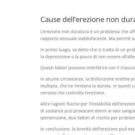
Cause dell’erezione non dur
L’erezione non duratura è un problema che affl
rapporto sessuale soddisfacente. Ma perchê su
In primo luogo, va detto che si tratta di un pr
la depressione o la paura di non essere all’alte
Questi fattori possono interferire con il rilasc
In alcune circostanze, la disfunzione erettile po
multipla, che ne limitano la durata. In questi
nervoso che controlla l’erezione.
Altre ragioni fisiche per l’instabilità dell’erez
di sostanze può provocare danni ai vasi sanguign
ipertensione, due fattori di rischio per proble
In conclusione, la brevità dell’erezione può es