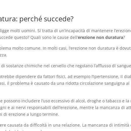
atura: perché succede?
igge molti uomini. Si tratta di un’incapacità di mantenere l’erezio
ccede questo? Quali sono le cause dell’
erezione non duratura
?
oblema molto comune. In molti casi, l’erezione non duratura è dovuta
zza.
io di sostanze chimiche nel cervello che regolano l’afflusso di sangu
trebbe dipendere da fattori fisici, ad esempio l’ipertensione, il diabe
 casi, il problema è causato da una ridotta circolazione sanguigna
ione possono includere l’uso eccessivo di alcol, droghe o tabacco e la 
i e ai nervi responsabili dell’erezione, mentre la mancanza di attiv
mi di erezione a lungo termine.
sere causata da difficoltà in una relazione. La mancanza di intimit