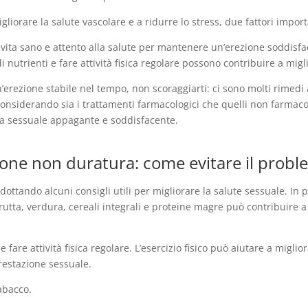
a migliorare la salute vascolare e a ridurre lo stress, due fattori im
 vita sano e attento alla salute per mantenere un’erezione soddisfac
i nutrienti e fare attività fisica regolare possono contribuire a migl
un’erezione stabile nel tempo, non scoraggiarti: ci sono molti rimedi
 considerando sia i trattamenti farmacologici che quelli non farmaco
ita sessuale appagante e soddisfacente.
zione non duratura: come evitare il prob
dottando alcuni consigli utili per migliorare la salute sessuale. In
rutta, verdura, cereali integrali e proteine magre può contribuire a 
are attività fisica regolare. L’esercizio fisico può aiutare a miglio
restazione sessuale.
tabacco.