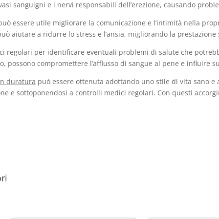
asi sanguigni e i nervi responsabili dell’erezione, causando probl
può essere utile migliorare la comunicazione e l’intimità nella prop
uò aiutare a ridurre lo stress e l’ansia, migliorando la prestazione
ci regolari per identificare eventuali problemi di salute che potrebb
pio, possono compromettere l’afflusso di sangue al pene e influire su
on duratura
può essere ottenuta adottando uno stile di vita sano e a
ione e sottoponendosi a controlli medici regolari. Con questi acco
ri