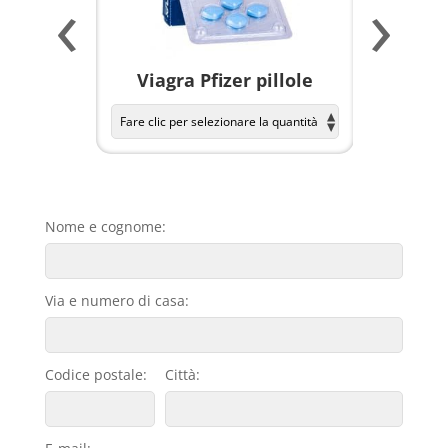
‹
›
a per
Viagra Pfizer pillole
KAMAGR
Nome e cognome:
Via e numero di casa:
Codice postale:
Città: