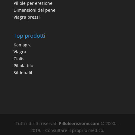
Pillole per erezione
Dimensioni del pene
Viagra prezzi
Top prodotti
Kamagra
Viagra
Cialis
Pillola blu
Sildenafil
Tutti i diritti riservati
Pilloleerezione.com
© 2000. -
2019. - Consultare il proprio medico.