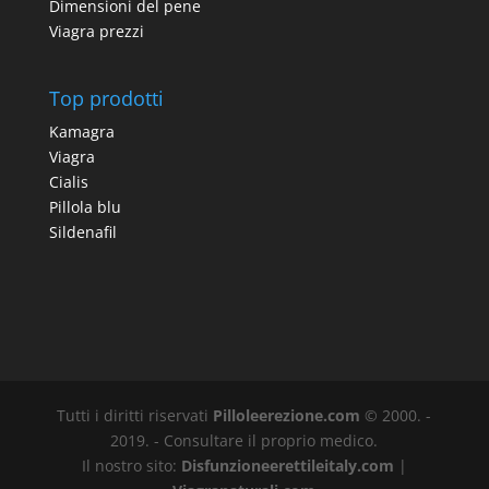
Dimensioni del pene
Viagra prezzi
Top prodotti
Kamagra
Viagra
Cialis
Pillola blu
Sildenafil
Tutti i diritti riservati
Pilloleerezione.com
© 2000. -
2019. - Consultare il proprio medico.
Il nostro sito:
Disfunzioneerettileitaly.com
|