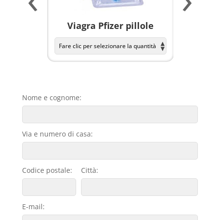
a per
Viagra Pfizer pillole
KAMAGR
Nome e cognome:
Via e numero di casa:
Codice postale:
Città:
E-mail: