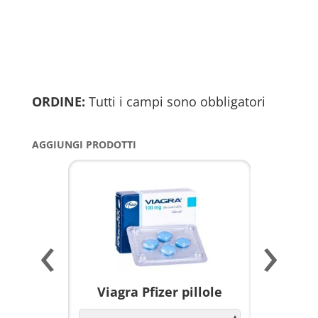
ORDINE:
Tutti i campi sono obbligatori
AGGIUNGI PRODOTTI
‹
›
a per
Viagra Pfizer pillole
KAMAGR