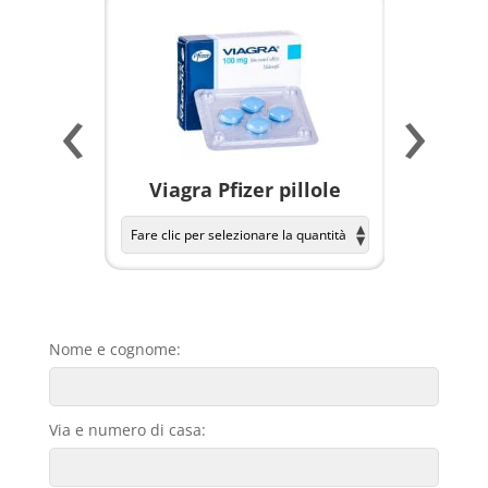
‹
›
a per
Viagra Pfizer pillole
KAMAGR
Nome e cognome:
Via e numero di casa: