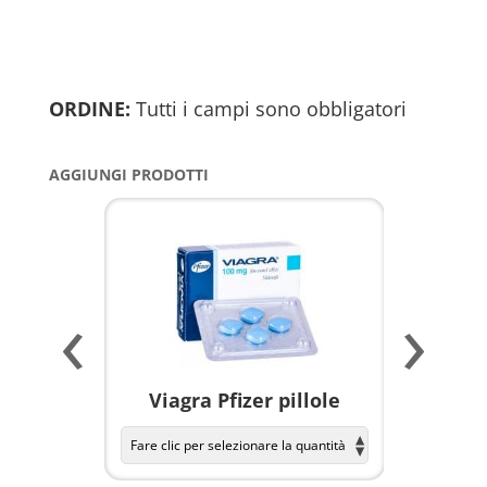
ORDINE:
Tutti i campi sono obbligatori
AGGIUNGI PRODOTTI
‹
›
a per
Viagra Pfizer pillole
KAMAGR