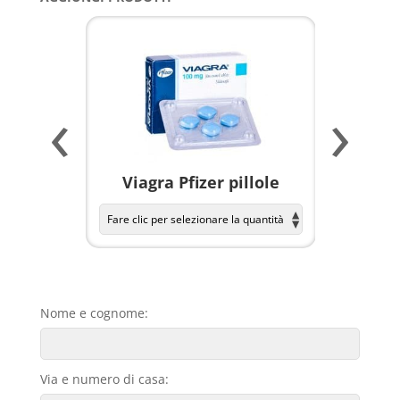
‹
›
a per
Viagra Pfizer pillole
KAMAGR
Nome e cognome:
Via e numero di casa: