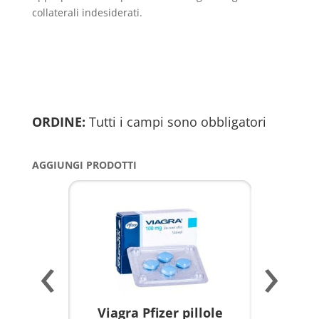
collaterali indesiderati.
ORDINE:
Tutti i campi sono obbligatori
AGGIUNGI PRODOTTI
‹
›
a per
Viagra Pfizer pillole
KAMAGR