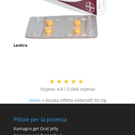
Levitra
Ocjena:
4.8 / 5 (566 ocjena)
Home
»
Durata effetto sildenafil 50 mg
Pillole per la potenza
Kamagra gel Oral Jelly