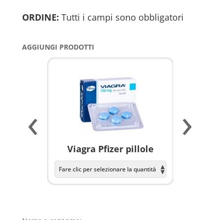
ORDINE:
Tutti i campi sono obbligatori
AGGIUNGI PRODOTTI
‹
›
a per
Viagra Pfizer pillole
KAMAGR