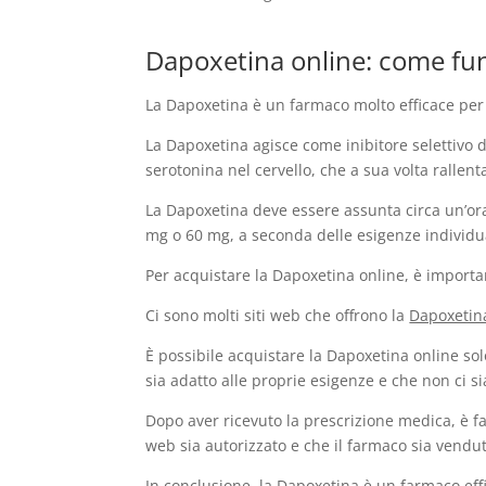
Dapoxetina online: come fu
La Dapoxetina è un farmaco molto efficace per 
La Dapoxetina agisce come inibitore selettivo de
serotonina nel cervello, che a sua volta rallenta 
La Dapoxetina deve essere assunta circa un’ora
mg o 60 mg, a seconda delle esigenze individua
Per acquistare la Dapoxetina online, è importan
Ci sono molti siti web che offrono la
Dapoxetin
È possibile acquistare la Dapoxetina online so
sia adatto alle proprie esigenze e che non ci si
Dopo aver ricevuto la prescrizione medica, è fa
web sia autorizzato e che il farmaco sia vendu
In conclusione, la Dapoxetina è un farmaco eff