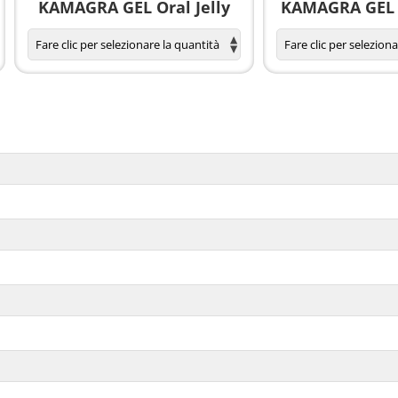
KAMAGRA GEL Oral Jelly
KAMAGRA GEL O