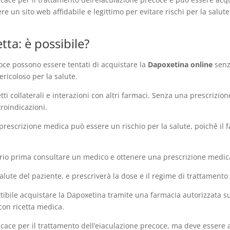
re un sito web affidabile e legittimo per evitare rischi per la salute
tta: è possibile?
oce possono essere tentati di acquistare la
Dapoxetina online
senz
ricoloso per la salute.
i collaterali e interazioni con altri farmaci. Senza una prescrizio
troindicazioni.
 prescrizione medica può essere un rischio per la salute, poichê il
ario prima consultare un medico e ottenere una prescrizione medic
salute del paziente, e prescriverà la dose e il regime di trattamento
ttibile acquistare la Dapoxetina tramite una farmacia autorizzata su 
con ricetta medica.
icace per il trattamento dell’eiaculazione precoce, ma deve essere 