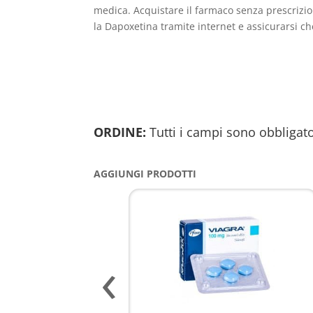
medica. Acquistare il farmaco senza prescrizio
la Dapoxetina tramite internet e assicurarsi che i
ORDINE:
Tutti i campi sono obbligato
AGGIUNGI PRODOTTI
‹