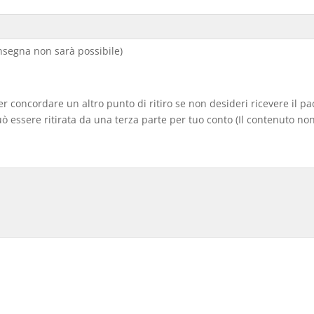
segna non sarà possibile)
er concordare un altro punto di ritiro se non desideri ricevere il p
 essere ritirata da una terza parte per tuo conto (Il contenuto non