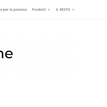
le per la potenza
Prodotti
IL RESTO
ne