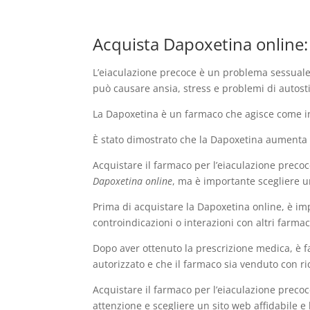
Acquista Dapoxetina online: 
L’eiaculazione precoce è un problema sessuale c
può causare ansia, stress e problemi di autos
La Dapoxetina è un farmaco che agisce come inib
È stato dimostrato che la Dapoxetina aumenta i
Acquistare il farmaco per l’eiaculazione precoc
Dapoxetina online
, ma è importante scegliere un
Prima di acquistare la Dapoxetina online, è im
controindicazioni o interazioni con altri farmac
Dopo aver ottenuto la prescrizione medica, è fa
autorizzato e che il farmaco sia venduto con ri
Acquistare il farmaco per l’eiaculazione preco
attenzione e scegliere un sito web affidabile e l