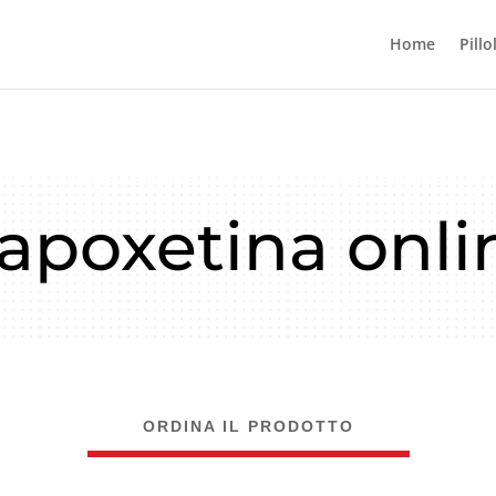
Home
Pillo
apoxetina onli
ORDINA IL PRODOTTO