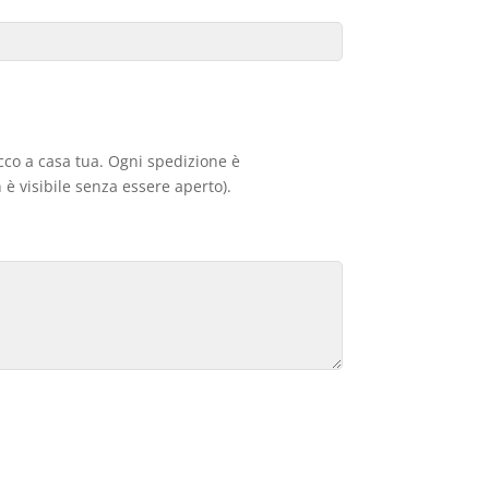
acco a casa tua. Ogni spedizione è
 è visibile senza essere aperto).