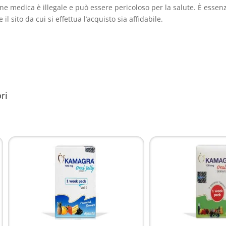
ne medica è illegale e può essere pericoloso per la salute. È esse
l sito da cui si effettua l’acquisto sia affidabile.
ri