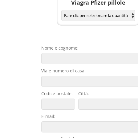
agnola per donne
Viagra Pfizer pillole
Nome e cognome:
Via e numero di casa:
Codice postale:
Città:
E-mail: