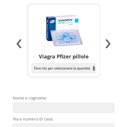
‹
›
a per
Viagra Pfizer pillole
KAMAGR
Nome e cognome:
Via e numero di casa: