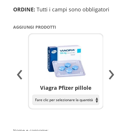
ORDINE:
Tutti i campi sono obbligatori
AGGIUNGI PRODOTTI
‹
›
a per
Viagra Pfizer pillole
KAMAGR
Nome e cognome: