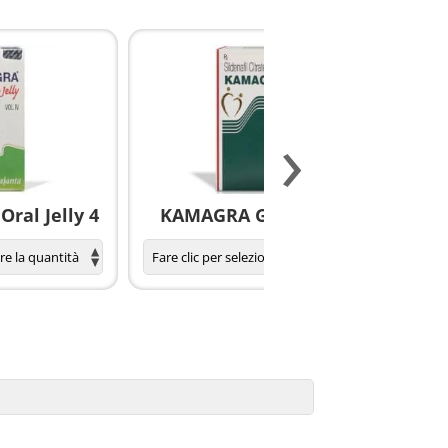
›
ral Jelly 4
KAMAGRA GOLD pillole
S