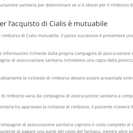
urazione sanitaria per determinare se si è idonei per il rimborso di
r l’acquisto di Cialis è mutuabile
r il rimborso di Cialis mutuabile, il passo successivo è presentare u
e le informazioni richieste dalla propria compagnia di assicurazion
agnie di assicurazione sanitaria richiedono una copia della prescriz
solitamente le richieste di rimborso devono essere presentate entr
ta di rimborso varia da compagnia di assicurazione sanitaria a comp
itaria ha approvato la richiesta di rimborso, il paziente riceverà i
 compagnie di assicurazione sanitaria coprono il costo completo di
paziente di pagare una parte del costo del farmaco, mentre altre p