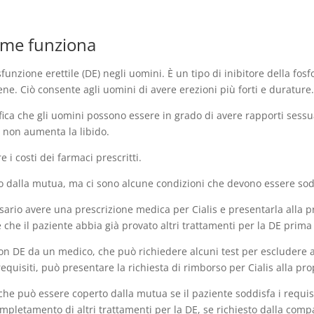
come funziona
isfunzione erettile (DE) negli uomini. È un tipo di inibitore della fo
ene. Ciò consente agli uomini di avere erezioni più forti e durature
ignifica che gli uomini possono essere in grado di avere rapporti sess
e non aumenta la libido.
i costi dei farmaci prescritti.
o dalla mutua, ma ci sono alcune condizioni che devono essere sodd
sario avere una prescrizione medica per Cialis e presentarla alla p
 che il paziente abbia già provato altri trattamenti per la DE prima d
con DE da un medico, che può richiedere alcuni test per escludere a
 requisiti, può presentare la richiesta di rimborso per Cialis alla p
he può essere coperto dalla mutua se il paziente soddisfa i requisi
mpletamento di altri trattamenti per la DE, se richiesto dalla comp