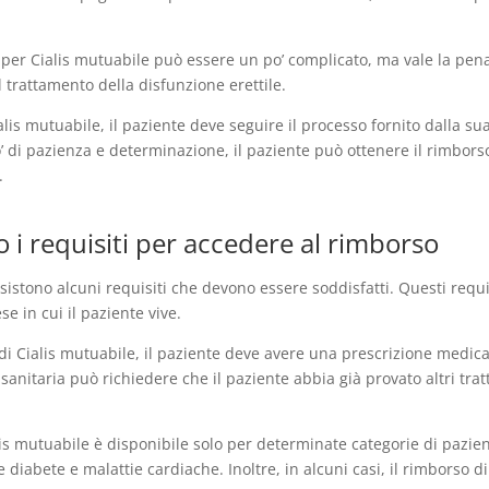
o per Cialis mutuabile può essere un po’ complicato, ma vale la pen
 trattamento della disfunzione erettile.
alis mutuabile, il paziente deve seguire il processo fornito dalla s
’ di pazienza e determinazione, il paziente può ottenere il rimborso 
.
o i requisiti per accedere al rimborso
esistono alcuni requisiti che devono essere soddisfatti. Questi requ
e in cui il paziente vive.
di Cialis mutuabile, il paziente deve avere una prescrizione medica
 sanitaria può richiedere che il paziente abbia già provato altri tra
ialis mutuabile è disponibile solo per determinate categorie di pazien
 diabete e malattie cardiache. Inoltre, in alcuni casi, il rimborso d