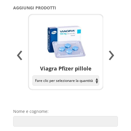
AGGIUNGI PRODOTTI
‹
›
a per
Viagra Pfizer pillole
KAMAGR
Nome e cognome: