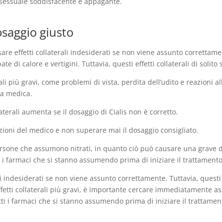
a sessuale soddisfacente e appagante.
dosaggio giusto
are effetti collaterali indesiderati se non viene assunto correttamen
te di calore e vertigini. Tuttavia, questi effetti collaterali di soli
erali più gravi, come problemi di vista, perdita dell’udito e reazioni a
a medica.
laterali aumenta se il dosaggio di Cialis non è corretto.
zioni del medico e non superare mai il dosaggio consigliato.
persone che assumono nitrati, in quanto ciò può causare una grave
 i farmaci che si stanno assumendo prima di iniziare il trattamento 
ali indesiderati se non viene assunto correttamente. Tuttavia, questi ef
fetti collaterali più gravi, è importante cercare immediatamente a
ti i farmaci che si stanno assumendo prima di iniziare il trattamento