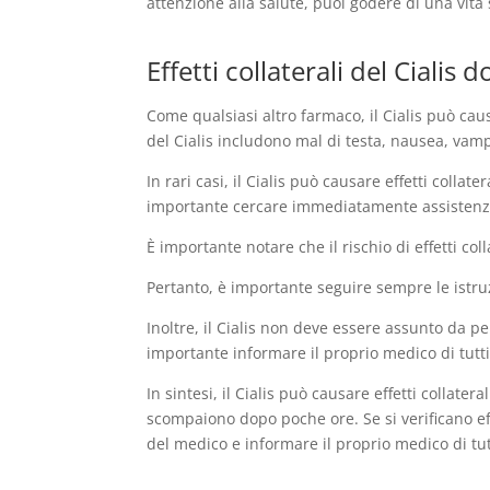
attenzione alla salute, puoi godere di una vit
Effetti collaterali del Cialis 
Come qualsiasi altro farmaco, il Cialis può caus
del Cialis includono mal di testa, nausea, vampa
In rari casi, il Cialis può causare effetti collat
importante cercare immediatamente assistenz
È importante notare che il rischio di effetti col
Pertanto, è importante seguire sempre le istru
Inoltre, il Cialis non deve essere assunto da 
importante informare il proprio medico di tutti
In sintesi, il Cialis può causare effetti collater
scompaiono dopo poche ore. Se si verificano ef
del medico e informare il proprio medico di tut