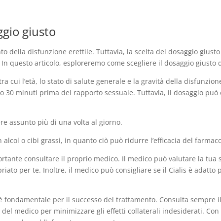
ggio giusto
nto della disfunzione erettile. Tuttavia, la scelta del dosaggio giust
i. In questo articolo, esploreremo come scegliere il dosaggio giusto d
tra cui l’età, lo stato di salute generale e la gravità della disfunzion
no 30 minuti prima del rapporto sessuale. Tuttavia, il dosaggio pu
re assunto più di una volta al giorno.
alcol o cibi grassi, in quanto ciò può ridurre l’efficacia del farmaco
portante consultare il proprio medico. Il medico può valutare la tua 
iato per te. Inoltre, il medico può consigliare se il Cialis è adatto 
lis è fondamentale per il successo del trattamento. Consulta sempre 
del medico per minimizzare gli effetti collaterali indesiderati. Con