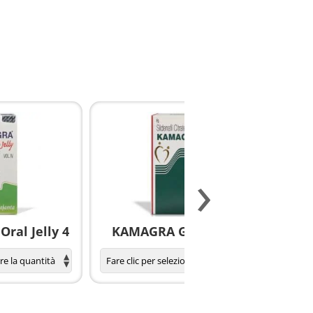
›
ral Jelly 4
KAMAGRA GOLD pillole
S