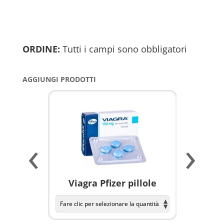
ORDINE:
Tutti i campi sono obbligatori
AGGIUNGI PRODOTTI
‹
›
a per
Viagra Pfizer pillole
KAMAGR