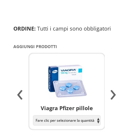
ORDINE:
Tutti i campi sono obbligatori
AGGIUNGI PRODOTTI
‹
›
a per
Viagra Pfizer pillole
KAMAGR