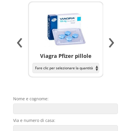
‹
›
a per
Viagra Pfizer pillole
KAMAGR
Nome e cognome:
Via e numero di casa: