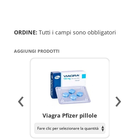
ORDINE:
Tutti i campi sono obbligatori
AGGIUNGI PRODOTTI
‹
›
a per
Viagra Pfizer pillole
KAMAGR