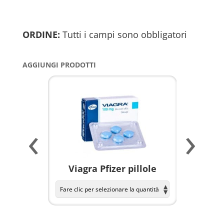
ORDINE:
Tutti i campi sono obbligatori
AGGIUNGI PRODOTTI
‹
›
a per
Viagra Pfizer pillole
KAMAGR