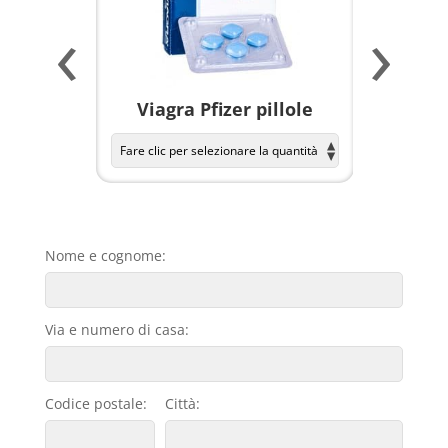
‹
›
a per
Viagra Pfizer pillole
KAMAGR
Nome e cognome:
Via e numero di casa:
Codice postale:
Città: